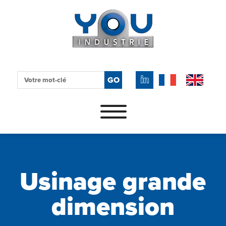
Recherche
GO
pour
Skip to content
:
Usinage grande
dimension