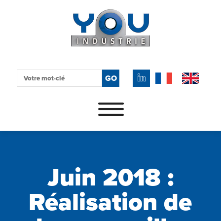
Recherche
GO
pour
Skip to content
:
Juin 2018 :
Réalisation de